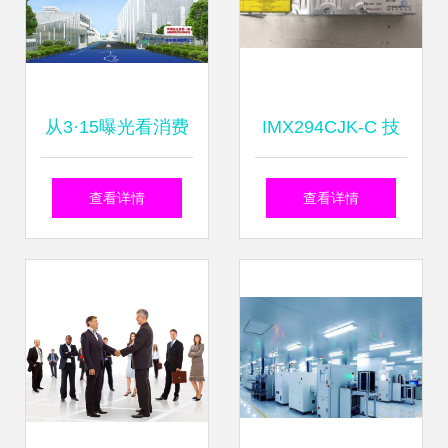
从3·15曝光看消费
IMX294CJK-C 技
信任重建:科学、透
术咨询全面解析
查看详情
查看详情
明与可追溯,益生菌
的“三重考验”