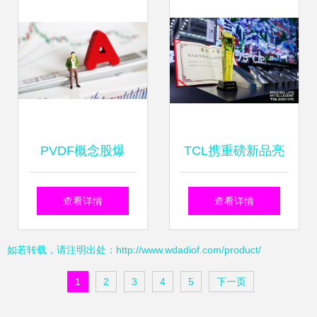
领先技术赋能全球
核心技能
光电产业
PVDF概念股爆
TCL携重磅新品亮
发，7只优质潜力
相2021，以创新科
查看详情
查看详情
股深度解析
技构建极致互联互
如若转载，请注明出处：http://www.wdadiof.com/product/
通家居场景
1
2
3
4
5
下一页