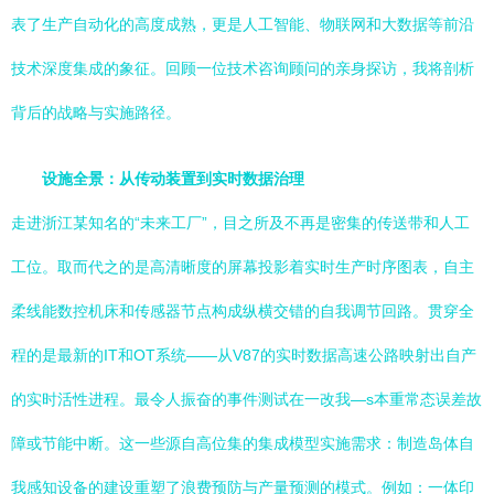
表了生产自动化的高度成熟，更是人工智能、物联网和大数据等前沿
技术深度集成的象征。回顾一位技术咨询顾问的亲身探访，我将剖析
背后的战略与实施路径。
设施全景：从传动装置到实时数据治理
走进浙江某知名的“未来工厂”，目之所及不再是密集的传送带和人工
工位。取而代之的是高清晰度的屏幕投影着实时生产时序图表，自主
柔线能数控机床和传感器节点构成纵横交错的自我调节回路。贯穿全
程的是最新的IT和OT系统——从V87的实时数据高速公路映射出自产
的实时活性进程。最令人振奋的事件测试在一改我—s本重常态误差故
障或节能中断。这一些源自高位集的集成模型实施需求：制造岛体自
我感知设备的建设重塑了浪费预防与产量预测的模式。例如：一体印